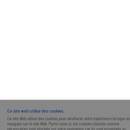
Ce site web utilise des cookies.
Ce site Web utilise des cookies pour améliorer votre expérience lorsque v
naviguez sur le site Web. Parmi ceux-ci, les cookies classés comme
nécessaires sont stockés sur votre navigateur car ils sont essentiels au